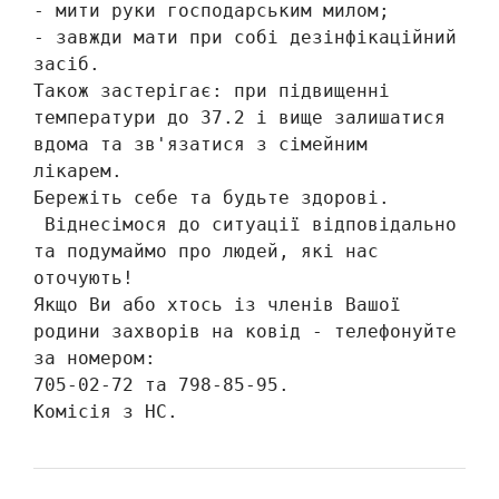
- мити руки господарським милом;

- завжди мати при собі дезінфікаційний 
засіб.

Також застерігає: при підвищенні 
температури до 37.2 і вище залишатися 
вдома та зв'язатися з сімейним 
лікарем.

Бережіть себе та будьте здорові.

 Віднесімося до ситуації відповідально 
та подумаймо про людей, які нас 
оточують!

Якщо Ви або хтось із членів Вашої 
родини захворів на ковід - телефонуйте 
за номером:

705-02-72 та 798-85-95.

Комісія з НС.