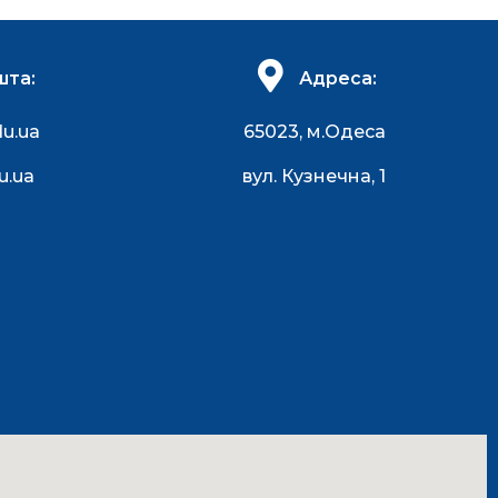
шта:
Адреса:
du.ua
65023, м.Одеса
u.ua
вул. Кузнечна, 1