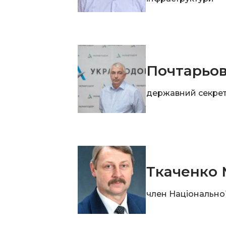
Почтарьов
державний секрет
Ткаченко
член Національної