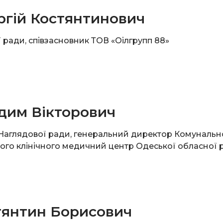
ргій Костянтинович
 ради, співзасновник ТОВ «Оілгрупп 88»
дим Вікторович
 Наглядової ради, генеральний директор Комунальн
ого клінічного медичний центр Одеської обласної 
тянтин Борисович