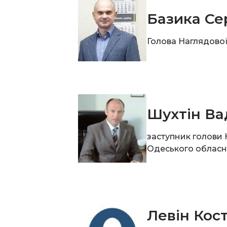
Базика Се
Голова Наглядової
Шухтін Ва
заступник голови
Одеського обласн
Левін Кос