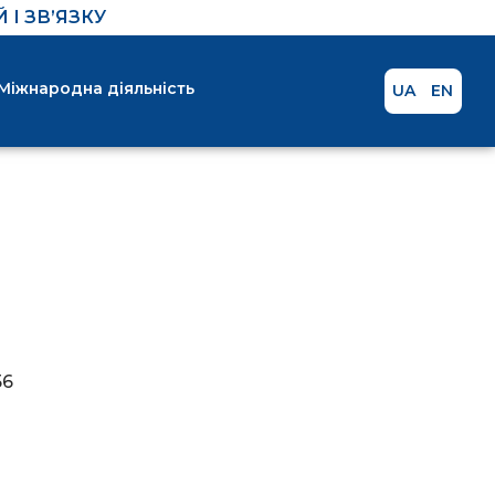
І ЗВ’ЯЗКУ
Міжнародна діяльність
UA
EN
56