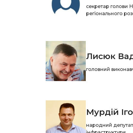
секретар голови Н
регіонального роз
Лисюк Ва
головний виконав
Мурдій Іг
народний депутат 
інфраструктури