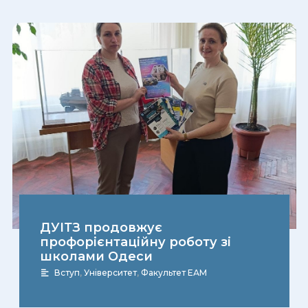
ДУІТЗ продовжує
профорієнтаційну роботу зі
школами Одеси
Вступ
,
Університет
,
Факультет ЕАМ