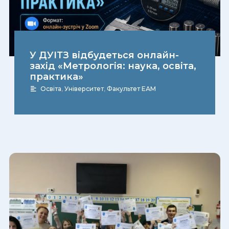
У ДУІТЗ відбудеться онлайн-
захід «Метрологія: наука, освіта,
практика»
Освіта
,
Університет
,
Факультет ЕАМ