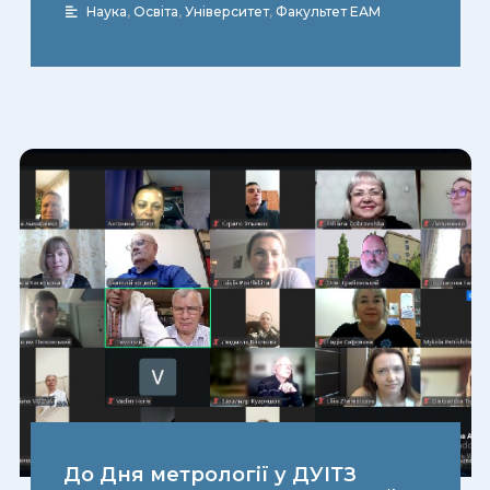
Наука
,
Освіта
,
Університет
,
Факультет ЕАМ
До Дня метрології у ДУІТЗ