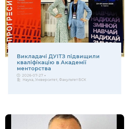
Викладачі ДУІТЗ підвищили
кваліфікацію в Академії
менторства
2026-07-27
•
Наука
,
Університет
,
Факультет БСК