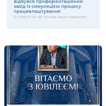
відбувся профорієнтаційний
захід із симуляцією процесу
працевлаштування
2026-07-06
•
Гостьова лекція
,
Університет