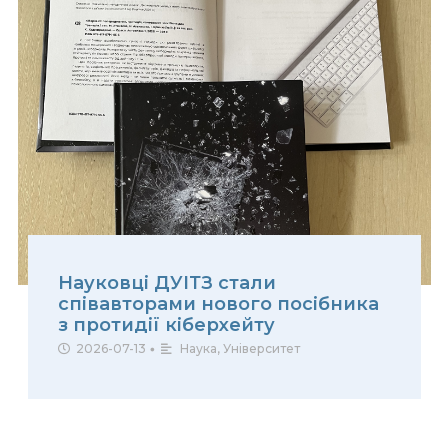
Науковці ДУІТЗ стали
співавторами нового посібника
з протидії кіберхейту
2026-07-13
•
Наука
,
Університет