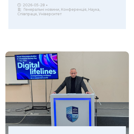
2026-05-28
•
Генеральні новини
,
Конференція
,
Наука
,
Співпраця
,
Університет