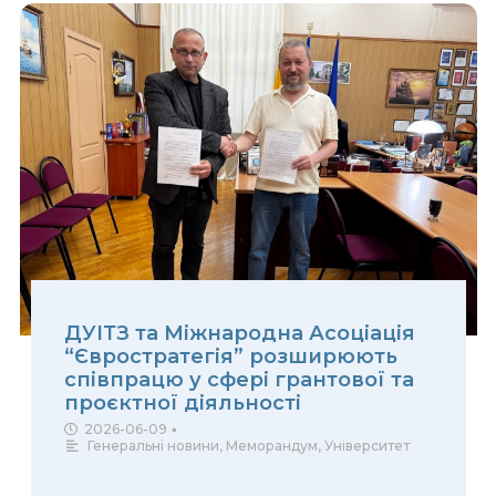
ДУІТЗ та Міжнародна Асоціація
“Євростратегія” розширюють
співпрацю у сфері грантової та
проєктної діяльності
2026-06-09
•
Генеральні новини
,
Меморандум
,
Університет