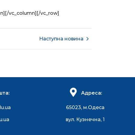
n][/vc_column][/vc_row]
Наступна новина
шта:
Адреса:
du.ua
65023, м.Одеса
u.ua
вул. Кузнечна, 1