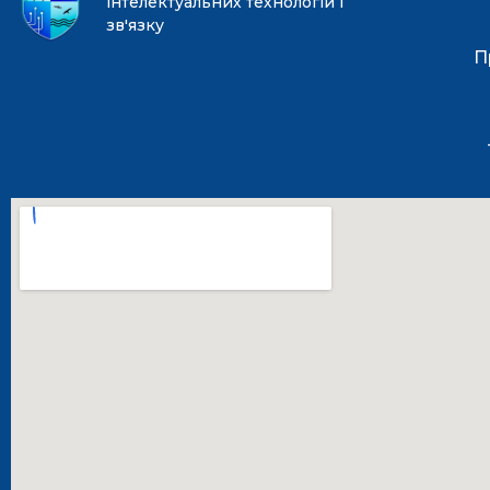
інтелектуальних технологій і
зв'язку
П