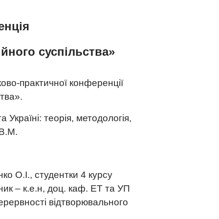
енція
йного суспільства»
уково-практичної конференції
тва».
а Україні: теорія, методологія,
 В.М.
о О.І., студентки 4 курсу
ик – к.е.н, доц. каф. ЕТ та УП
перервності відтворювального