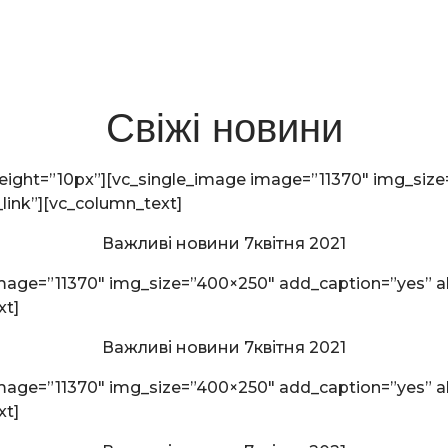
Свіжі новини
eight=”10px”][vc_single_image image=”11370″ img_siz
link”][vc_column_text]
Важливі новини 7квітня 2021
image=”11370″ img_size=”400×250″ add_caption=”yes” a
xt]
Важливі новини 7квітня 2021
image=”11370″ img_size=”400×250″ add_caption=”yes” a
xt]