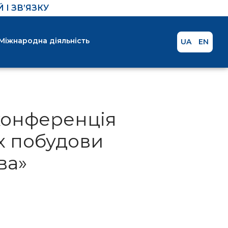
І ЗВ’ЯЗКУ
Міжнародна діяльність
UA
EN
конференція
х побудови
ва»