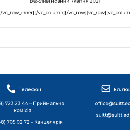
Важливі новини 7квітня 2021
[/vc_row_inner][/vc_column][/vc_row][vc_row][vc_colum
Телефон
Ел. по
8) 723 23 44 – Приймальна
office@suitt.e
комісія
suitt@suitt.ed
48) 705 02 72 – Канцелярія