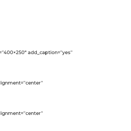
e=”400×250″ add_caption=”yes”
lignment=”center”
lignment=”center”