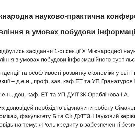
жнародна науково-практична конфер
авління в умовах побудови інформаці
 відбулись засідання 1-ої секції Х Міжнародної на
ління в умовах побудови інформаційного суспільс
нденції та особливості розвитку економіки у світі т
кції – д.е.н., проф. зав. каф ЕТ та УП Гранатуров
.е.н., доц. каф. ЕТ та УП ДУІТЗК Ораблінова І.А.
 доповідей необхідно відзначити роботу Сімаченк
міка», факультету Б та СК ДУІТЗ. Науковий керівн
овідь на тему: «Роль кредиту в забезпеченні без