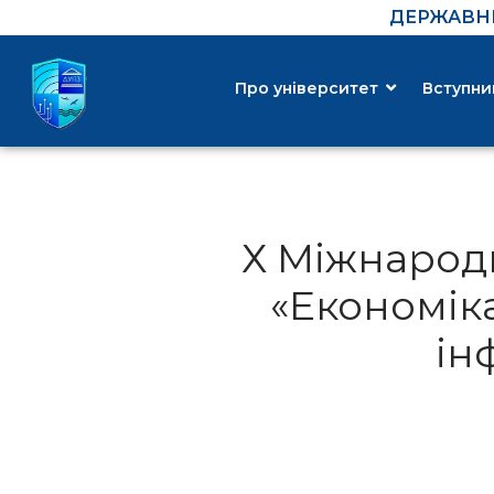
ДЕРЖАВНИ
Про університет
Вступни
Х Міжнарод
«Економік
ін