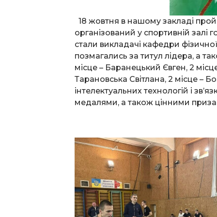
18 жовтня в нашому закладі пройш
організований у спортивній залі г
стали викладачі кафедри фізичної 
позмагались за титул лідера, а т
місце – Баранецький Євген, 2 місце
Тарановська Світлана, 2 місце – Б
інтелектуальних технологій і зв’
медалями, а також цінними приза