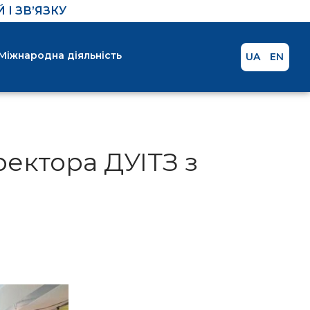
І ЗВ’ЯЗКУ
Міжнародна діяльність
UA
EN
ектора ДУІТЗ з