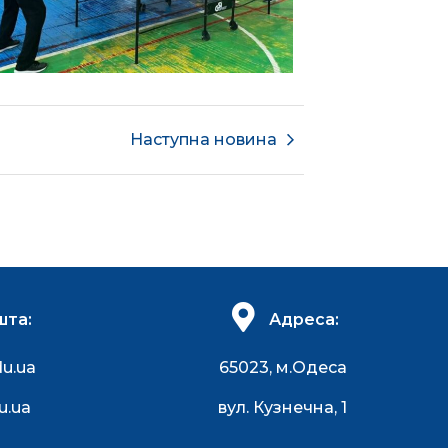
Наступна новина
шта:
Адреса:
du.ua
65023, м.Одеса
u.ua
вул. Кузнечна, 1