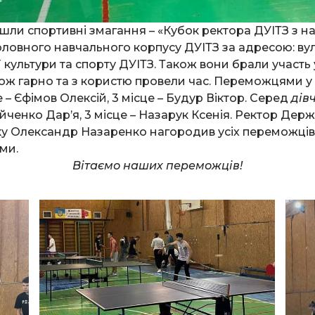
ли спортивні змагання – «Кубок ректора ДУІТЗ з наст
оловного навчального корпусу ДУІТЗ за адресою: вул
культури та спорту ДУІТЗ. Також вони брали участь у
акож гарно та з користю провели час. Переможцями 
 – Єфімов Олексій, 3 місце – Будур Віктор. Серед
дів
ойченко Дар’я, 3 місце – Назарук Ксенія. Ректор Дер
язку Олександр Назаренко нагородив усіх переможці
ми.
Вітаємо наших переможців!