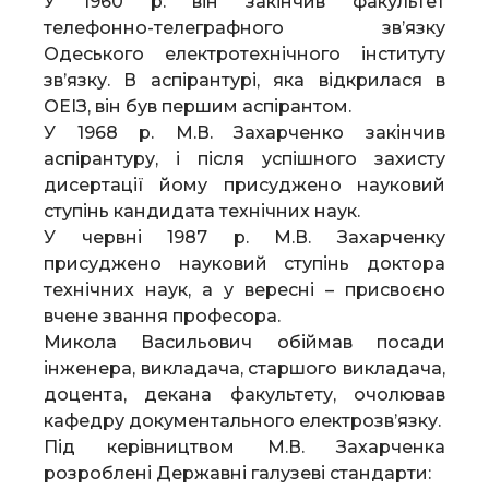
У 1960 р. він закінчив факультет
телефонно-телеграфного зв’язку
Одеського електротехнічного інституту
зв’язку. В аспірантурі, яка відкрилася в
ОЕІЗ, він був першим аспірантом.
У 1968 р. М.В. Захарченко закінчив
аспірантуру, і після успішного захисту
дисертації йому присуджено науковий
ступінь кандидата технічних наук.
У червні 1987 р. М.В. Захарченку
присуджено науковий ступінь доктора
технічних наук, а у вересні – присвоєно
вчене звання професора.
Микола Васильович обіймав посади
інженера, викладача, старшого викладача,
доцента, декана факультету, очолював
кафедру документального електрозв’язку.
Під керівництвом М.В. Захарченка
розроблені Державні галузеві стандарти: