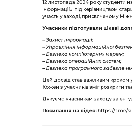
12 листопада 2024 року студенти на
інформації», під керівництвом ст
участь у заході, присвяченому Між
Учасники підготували цікаві допо
–
Захист інформації;
– Управління інформаційної безпе
– Безпека комп’ютерних мереж;
– Безпека операційних систем;
– Безпека програмного забезпече
Цей досвід став важливим кроком у
Кожен з учасників зміг розкрити та
Дякуємо учасникам заходу за ентуз
Посилання на відео:
https://t.me/su