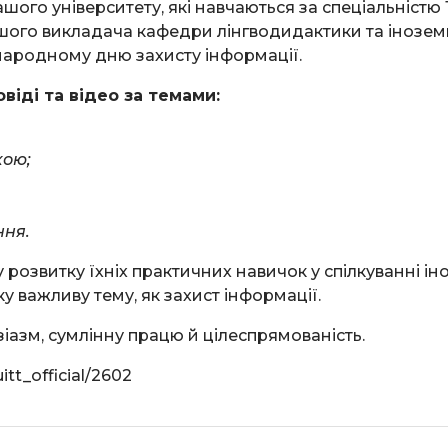
шого університету, які навчаються за спеціальністю 
аршого викладача кафедри лінгводидактики та іноз
народному дню захисту інформації.
віді та відео за темами:
кою;
ння.
 розвитку їхніх практичних навичок у спілкуванні і
ку важливу тему, як захист інформації.
іазм, сумлінну працю й цілеспрямованість.
itt_official/2602