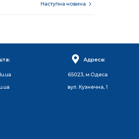
Наступна новина
шта:
Адреса:
du.ua
65023, м.Одеса
u.ua
вул. Кузнечна, 1