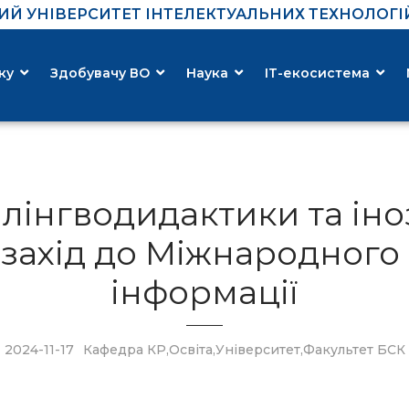
Й УНІВЕРСИТЕТ ІНТЕЛЕКТУАЛЬНИХ ТЕХНОЛОГІЙ 
ку
Здобувачу ВО
Наука
ІТ-екосистема
 лінгводидактики та ін
захід до Міжнародного 
інформації
2024-11-17
Кафедра КР
,
Освіта
,
Університет
,
Факультет БСК