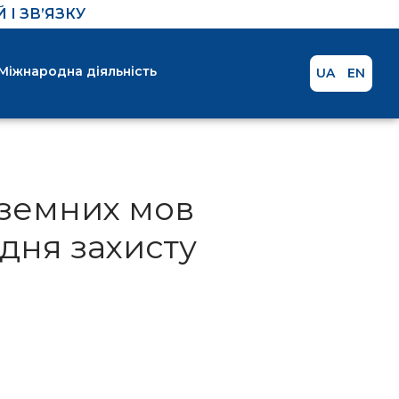
І ЗВ’ЯЗКУ
Міжнародна діяльність
UA
EN
оземних мов
дня захисту