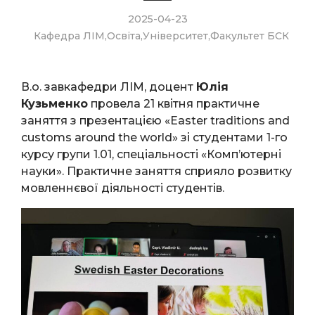
2025-04-23
Кафедра ЛІМ
,
Освіта
,
Університет
,
Факультет БСК
В.о. завкафедри ЛІМ, доцент
Юлія
Кузьменко
провела 21 квітня практичне
заняття з презентацією «Easter traditions and
customs around the world» зі студентами 1-го
курсу групи 1.01, спеціальності «Комп’ютерні
науки». Практичне заняття сприяло розвитку
мовленнєвої діяльності студентів.