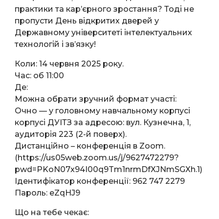
практики та кар’єрного зростання? Тоді не
пропусти День відкритих дверей у
Державному університеті інтелектуальних
технологій і зв’язку!
Коли: 14 червня 2025 року.
Час: об 11:00
Де:
Можна обрати зручний формат участі:
Очно — у головному навчальному корпусі
корпусі ДУІТЗ за адресою: вул. Кузнечна, 1,
аудиторія 223 (2-й поверх).
Дистанційно – конференція в Zoom.
(https://us05web.zoom.us/j/9627472279?
pwd=PKoN07x94I00q9Tm1nrmDfXJNmSGXh.1)
Ідентифікатор конференції: 962 747 2279
Пароль: eZqHJ9
Що на тебе чекає: