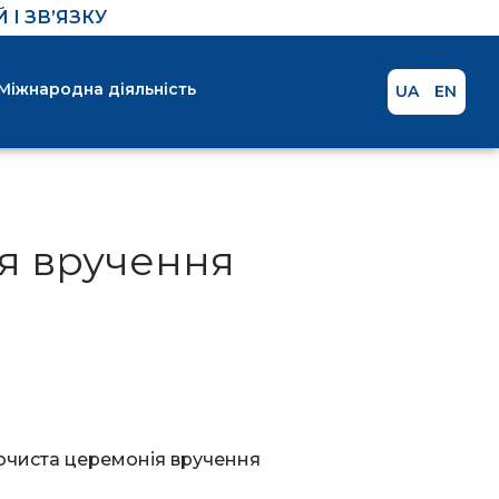
І ЗВ’ЯЗКУ
Міжнародна діяльність
UA
EN
ія вручення
рочиста церемонія вручення