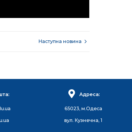
Наступна новина
шта:
Адреса:
du.ua
65023, м.Одеса
u.ua
вул. Кузнечна, 1