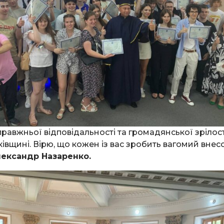
авжньої відповідальності та громадянської зрілості
ківщині. Вірю, що кожен із вас зробить вагомий внес
ександр Назаренко.