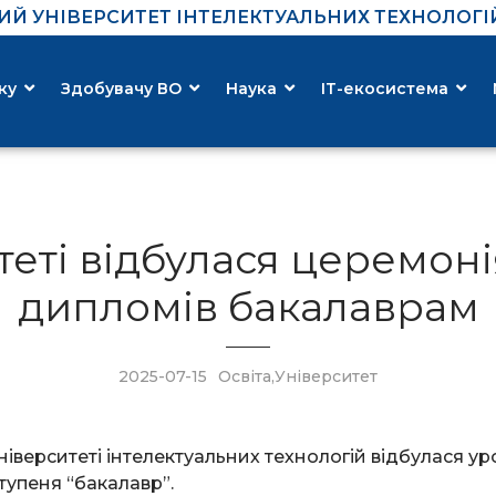
Й УНІВЕРСИТЕТ ІНТЕЛЕКТУАЛЬНИХ ТЕХНОЛОГІЙ 
ку
Здобувачу ВО
Наука
ІТ-екосистема
теті відбулася церемон
дипломів бакалаврам
2025-07-15
Освіта
,
Університет
ніверситеті інтелектуальних технологій відбулася у
тупеня “бакалавр”.