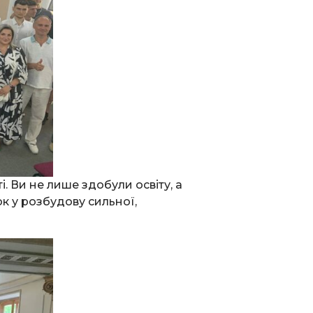
. Ви не лише здобули освіту, а
ок у розбудову сильної,