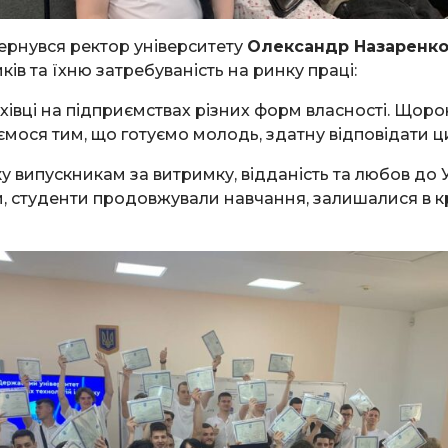
вернувся ректор університету
Олександр Назаренк
ків та їхню затребуваність на ринку праці:
хівці на підприємствах різних форм власності. Щоро
шаємося тим, що готуємо молодь, здатну відповідати 
 випускникам за витримку, відданість та любов до 
, студенти продовжували навчання, залишалися в кра