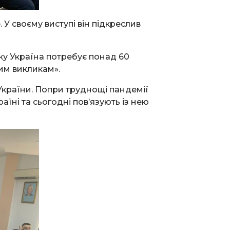
о
. У своєму виступі він підкреслив
ку Україна потребує понад 60
цим викликам».
України. Попри труднощі пандемії
їні та сьогодні пов’язують із нею