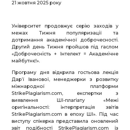
21 жовтня 2025 року
Університет продовжує серію заходів у
межах Тижня популяризації та
дотримання академічної доброчесності.
Другий день Тижня пройшов під гаслом
«Доброчесність + Інтелект = Академічне
майбутнє!».
Програму дня відкрила гостьова лекція
Дар’ї Іванової, менеджерки з розвитку
міжнародної платформи
StrikePlagiarism.com, експертки з
виявлення ШІ-плагіату «Межі
оригінальності: інтерпретація звітів
StrikePlagiarism.com в епоху ШІ». Під час
виступу спікерка представила оновлений
звіт подібності StrikePlagiarism.com із