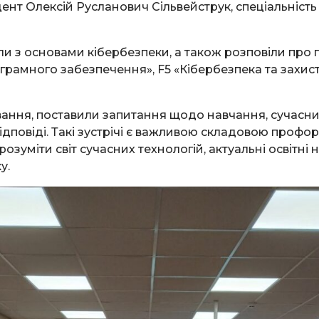
удент Олексій Русланович Сільвейструк, спеціальність
и з основами кібербезпеки, а також розповіли про 
грамного забезпечення», F5 «Кібербезпека та захист 
вання, поставили запитання щодо навчання, сучасни
ідповіді. Такі зустрічі є важливою складовою профор
зуміти світ сучасних технологій, актуальні освітні
у.