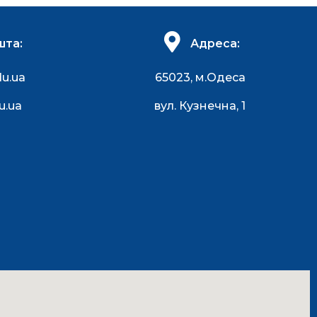
шта:
Адреса:
du.ua
65023, м.Одеса
u.ua
вул. Кузнечна, 1