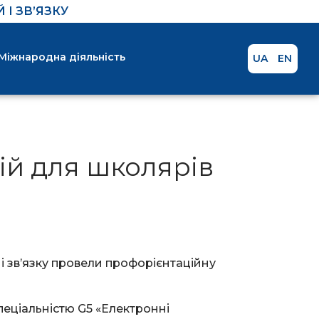
І ЗВ’ЯЗКУ
Міжнародна діяльність
UA
EN
гій для школярів
і зв’язку провели профорієнтаційну
спеціальністю G5 «Електронні