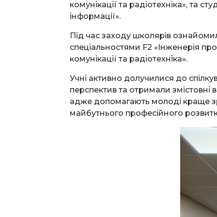
комунікації та радіотехніка», та ст
інформації».
Під час заходу школярів ознайомил
спеціальностями F2 «Інженерія про
комунікації та радіотехніка».
Учні активно долучилися до спілку
перспектив та отримали змістовні в
адже допомагають молоді краще зро
майбутнього професійного розвитк