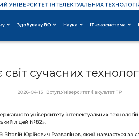
Й УНІВЕРСИТЕТ ІНТЕЛЕКТУАЛЬНИХ ТЕХНОЛОГІЙ 
ку
Здобувачу ВО
Наука
ІТ-екосистема
 світ сучасних техноло
2026-04-13
Вступ
,
Університет
,
Факультет ТР
Державного університету інтелектуальних технологій 
ський ліцей №82».
ТЗ Віталій Юрійович Развалінов, який навчається за 