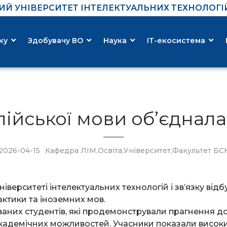
Й УНІВЕРСИТЕТ ІНТЕЛЕКТУАЛЬНИХ ТЕХНОЛОГІЙ 
ку
Здобувачу ВО
Наука
ІТ-екосистема
лійської мови об’єднала
2026-04-15
Кафедра ЛІМ
,
Освіта
,
Університет
,
Факультет БС
іверситеті інтелектуальних технологій і зв’язку відб
ктики та іноземних мов.
ованих студентів, які продемонстрували прагнення 
адемічних можливостей. Учасники показали високий