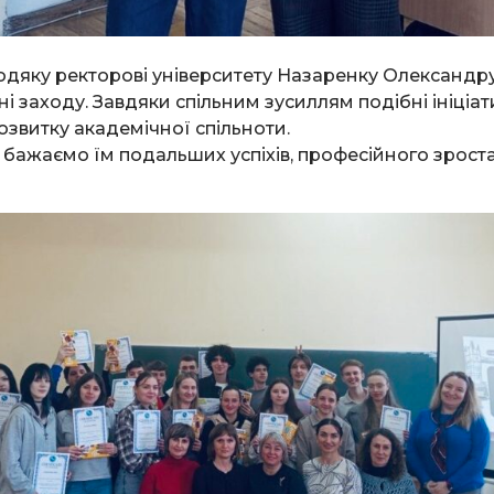
дяку ректорові університету Назаренку Олександр
і заходу. Завдяки спільним зусиллям подібні ініці
озвитку академічної спільноти.
ажаємо їм подальших успіхів, професійного зроста