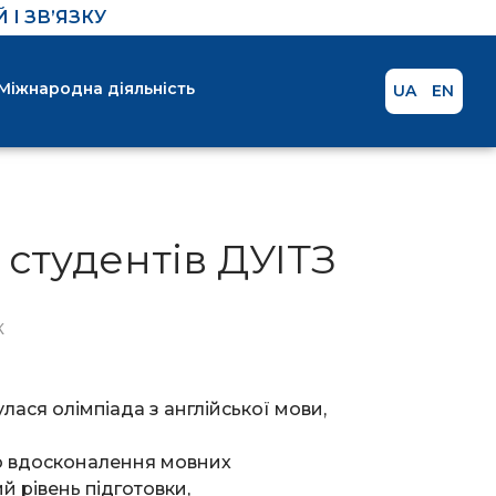
І ЗВ’ЯЗКУ
Міжнародна діяльність
UA
EN
 студентів ДУІТЗ
К
улася олімпіада з англійської мови,
до вдосконалення мовних
 рівень підготовки,