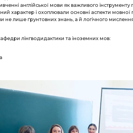
у вивченні англійської мови як важливого інструменту
ий характер і охоплювали основні аспекти мовної п
и не лише ґрунтовних знань, а й логічного мислення
кафедри лінгводидактики та іноземних мов:
а