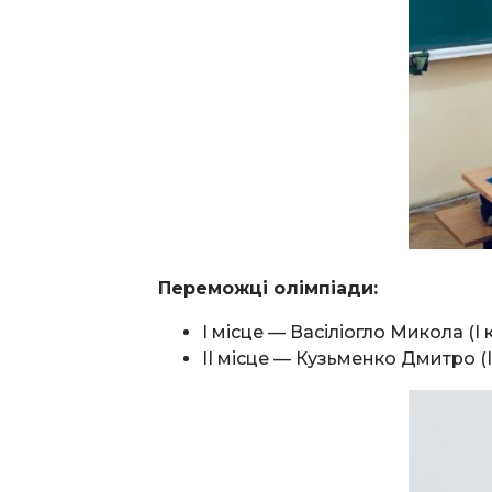
Переможці олімпіади:
І місце — Васіліогло Микола (І к
ІІ місце — Кузьменко Дмитро (І 