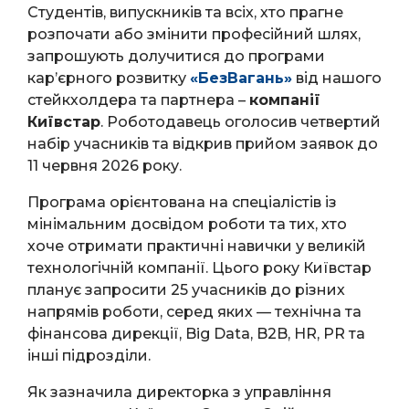
Студентів, випускників та всіх, хто прагне
розпочати або змінити професійний шлях,
запрошують долучитися до програми
кар’єрного розвитку
«БезВагань»
від нашого
стейкхолдера та партнера –
компанії
Київстар
. Роботодавець оголосив четвертий
набір учасників та відкрив прийом заявок до
11 червня 2026 року.
Програма орієнтована на спеціалістів із
мінімальним досвідом роботи та тих, хто
хоче отримати практичні навички у великій
технологічній компанії. Цього року Київстар
планує запросити 25 учасників до різних
напрямів роботи, серед яких — технічна та
фінансова дирекції, Big Data, B2B, HR, PR та
інші підрозділи.
Як зазначила директорка з управління