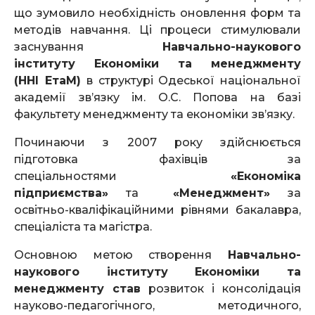
що зумовило необхідність оновлення форм та
методів навчання. Ці процеси стимулювали
заснування
Навчально-наукового
інституту Економіки та менеджменту
(ННІ
ЕтаМ)
в структурі Одеської національної
академії зв’язку ім. О.С. Попова на базі
факультету менеджменту та економіки зв’язку.
Починаючи з 2007 року здійснюється
підготовка фахівців за
спеціальностями
«Економіка
підприємства»
та
«Менеджмент»
за
освітньо-кваліфікаційними рівнями бакалавра,
спеціаліста та магістра.
Основною метою створення
Навчально-
наукового інституту Економіки та
менеджменту став
розвиток і консолідація
науково-педагогічного, методичного,