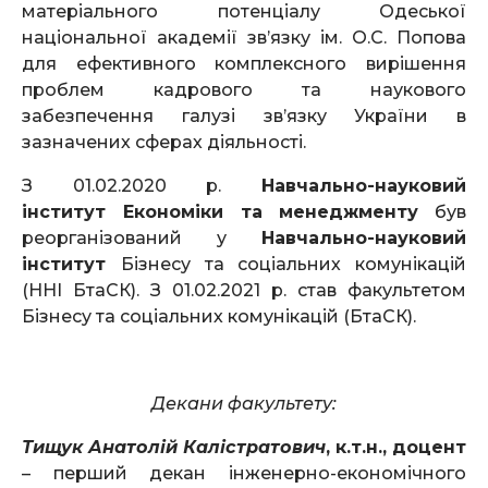
матеріального потенціалу Одеської
національної академії зв’язку ім. О.С. Попова
для ефективного комплексного вирішення
проблем кадрового та наукового
забезпечення галузі зв’язку України в
зазначених сферах діяльності.
З 01.02.2020 р.
Навчально-науковий
інститут Економіки та менеджменту
був
реорганізований у
Навчально-науковий
інститут
Бізнесу та соціальних комунікацій
(ННІ БтаСК). З 01.02.2021 р. став факультетом
Бізнесу та соціальних комунікацій (БтаСК).
Декани факультету:
Тищук Анатолій Калістратович
, к.т.н., доцент
– перший декан інженерно-економічного