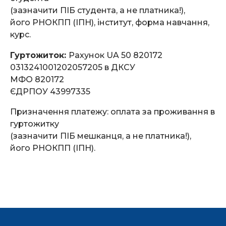
(зазначити ПІБ студента, а не платника!),
його РНОКПП (ІПН), інститут, форма навчання,
курс.
Гуртожиток:
Рахунок UA 50 820172
0313241001202057205 в ДКСУ
МФО 820172
ЄДРПОУ 43997335
Призначення платежу: оплата за проживання в
гуртожитку
(зазначити ПІБ мешканця, а не платника!),
його РНОКПП (ІПН).