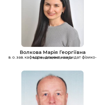
Волкова Марія Георгіївна
в. о. зав. кафедри , доцент, кандидат фізико-математичних наук