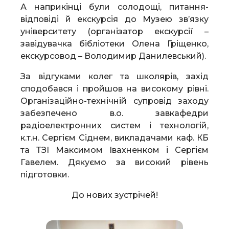
А наприкінці були солодощі, питання-
відповіді й екскурсія до Музею зв’язку
університету (організатор екскурсії –
завідувачка бібліотеки Олена Гріщенко,
екскурсовод – Володимир Данилевський).
За відгуками колег та школярів, захід
сподобався і пройшов на високому рівні.
Організаційно-технічній супровід заходу
забезпечено в.о. завкафедри
радіоелектронних систем і технологій,
к.т.н. Сергієм Сіднем, викладачами каф. КБ
та ТЗІ Максимом Івахненком і Сергієм
Гавелем. Дякуємо за високий рівень
підготовки.
До нових зустрічей!