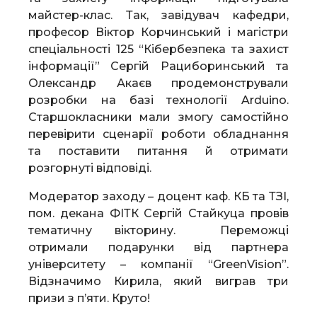
майстер-клас. Так, завідувач кафедри,
професор Віктор Корчинський і магістри
спеціальності 125 “Кібербезпека та захист
інформації” Сергій Рациборинський та
Олександр Акаєв продемонстрували
розробки на базі технології Arduino.
Старшокласники мали змогу самостійно
перевірити сценарії роботи обладнання
та поставити питання й отримати
розгорнуті відповіді.
Модератор заходу – доцент каф. КБ та ТЗІ,
пом. декана ФІТК Сергій Стайкуца провів
тематичну вікторину. Переможці
отримали подарунки від партнера
університету – компанії “GreenVision”.
Відзначимо Кирила, який виграв три
призи з п’яти. Круто!