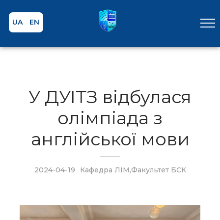
UA
EN
У ДУІТЗ відбулася
олімпіада з
англійської мови
2024-04-19
Кафедра ЛІМ
,
Факультет БСК