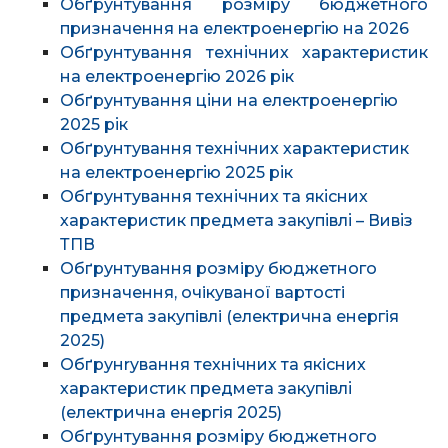
Обґрунтування розміру бюджетного
призначення на електроенергію на 2026
Обґрунтування технічних характеристик
на електроенергію 2026 рік
Обґрунтування ціни на електроенергію
2025 рік
Обґрунтування технічних характеристик
на електроенергію 2025 рік
Обґрунтування технічних та якісних
характеристик предмета закупівлі – Вивіз
ТПВ
Об
ґ
рунтування розмiру бюджетного
призначення, очiкуваної вapтocтi
предмета закупiвлi (електрична енергiя
2025)
Об
ґ
рунryвання технiчних та якiсних
характеристик предмета закупiвлі
(електрична енергiя 2025)
Обґрунтування розміру бюджетного