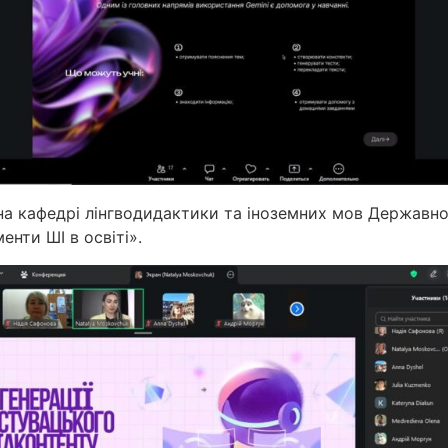
 на кафедрі лінгводидактики та іноземних мов Державног
нти ШІ в освіті».