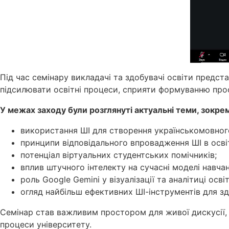
Під час семінару викладачі та здобувачі освіти предст
підсилювати освітні процеси, сприяти формуванню проф
У межах заходу були розглянуті актуальні теми, зокре
використання ШІ для створення українськомовного
принципи відповідального впровадження ШІ в освіт
потенціал віртуальних студентських помічників;
вплив штучного інтелекту на сучасні моделі навчан
роль Google Gemini у візуалізації та аналітиці осві
огляд найбільш ефективних ШІ-інструментів для зд
Семінар став важливим простором для живої дискусії, 
процеси університету.