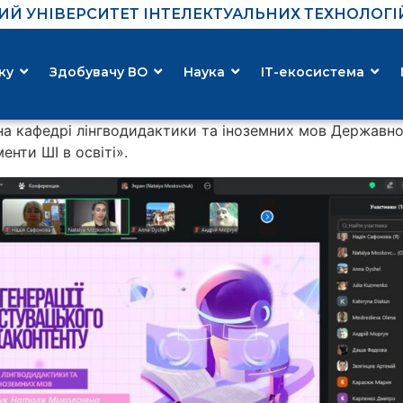
Й УНІВЕРСИТЕТ ІНТЕЛЕКТУАЛЬНИХ ТЕХНОЛОГІЙ 
ку
Здобувачу ВО
Наука
ІТ-екосистема
 на кафедрі лінгводидактики та іноземних мов Державног
нти ШІ в освіті».