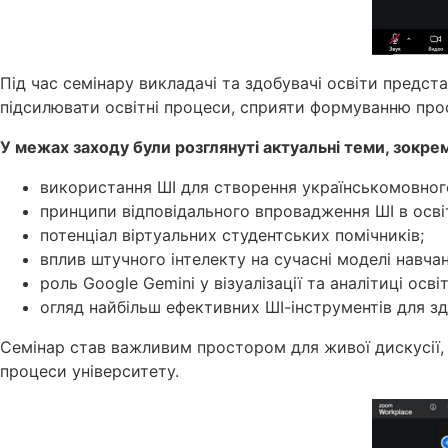
Під час семінару викладачі та здобувачі освіти предст
підсилювати освітні процеси, сприяти формуванню проф
У межах заходу були розглянуті актуальні теми, зокре
використання ШІ для створення українськомовного
принципи відповідального впровадження ШІ в освіт
потенціал віртуальних студентських помічників;
вплив штучного інтелекту на сучасні моделі навчан
роль Google Gemini у візуалізації та аналітиці осві
огляд найбільш ефективних ШІ-інструментів для зд
Семінар став важливим простором для живої дискусії, 
процеси університету.