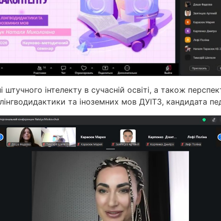
штучного інтелекту в сучасній освіті, а також перспект
 лінгводидактики та іноземних мов ДУІТЗ, кандидата пе