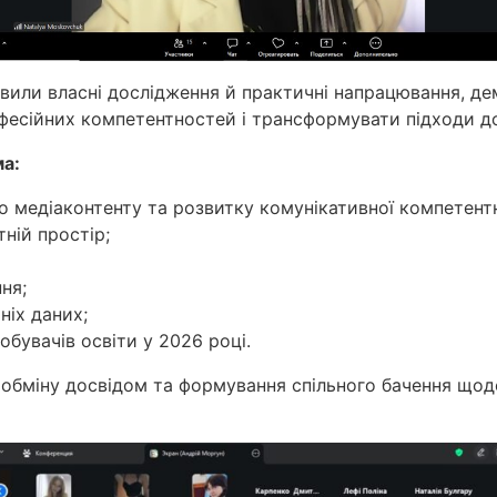
авили власні дослідження й практичні напрацювання, де
есійних компетентностей і трансформувати підходи до 
ма:
 медіаконтенту та розвитку комунікативної компетентно
ній простір;
ня;
тніх даних;
обувачів освіти у 2026 році.
обміну досвідом та формування спільного бачення щодо