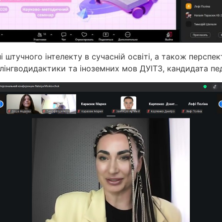
штучного інтелекту в сучасній освіті, а також перспект
 лінгводидактики та іноземних мов ДУІТЗ, кандидата пе