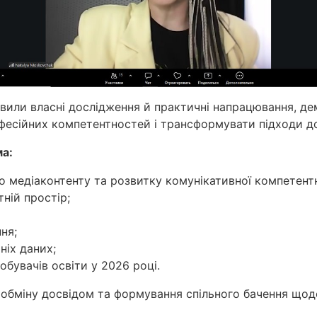
авили власні дослідження й практичні напрацювання, де
есійних компетентностей і трансформувати підходи до 
ма:
 медіаконтенту та розвитку комунікативної компетентно
ній простір;
ня;
тніх даних;
обувачів освіти у 2026 році.
обміну досвідом та формування спільного бачення щодо