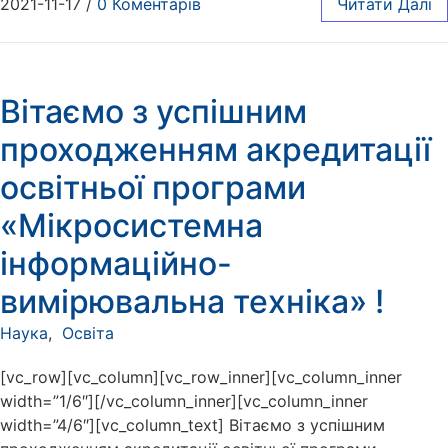
2021-11-17
/
0 Коментарів
Читати Далі
Вітаємо з успішним
проходженням акредитації
освітньої програми
«Мікросистемна
інформаційно-
вимірювальна техніка» !
Наука
,
Освіта
[vc_row][vc_column][vc_row_inner][vc_column_inner
width=”1/6″][/vc_column_inner][vc_column_inner
width=”4/6″][vc_column_text] Вітаємо з успішним