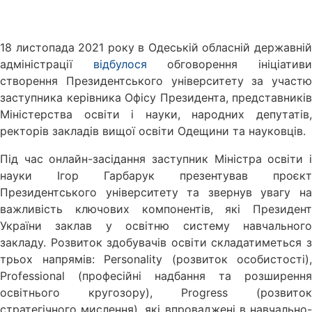
18 листопада 2021 року в Одеській обласній державній
адміністрації
відбулося
обговорення ініціатив
створення Президентського університету за участю
заступника керівника Офісу Президента, представників
Міністерства освіти і науки, народних депутатів,
ректорів закладів вищої освіти Одещини та науковців.
Під час онлайн-засідання заступник Міністра освіти і
науки Ігор Гарбарук презентував проєкт
Президентського університету та звернув увагу на
важливість ключових компонентів, які Президент
України заклав у освітню систему навчального
закладу. Розвиток здобувачів освіти складатиметься з
трьох напрямів: Personality (розвиток особистості),
Professional (професійні надбання та розширення
освітнього кругозору), Progress (розвиток
стратегічного мислення), які впроваджені в навчально-