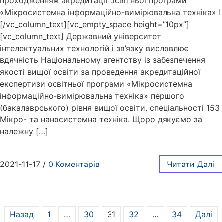
проходженням акредитації освітньої програми
«Мікросистемна інформаційно-вимірювальна техніка» !
[/vc_column_text][vc_empty_space height=”10px”]
[vc_column_text] Державний університет
інтелектуальних технологій і зв’язку висловлює
вдячність Національному агентству із забезпечення
якості вищої освіти за проведення акредитаційної
експертизи освітньої програми «Мікросистемна
інформаційно-вимірювальна техніка» першого
(бакалаврського) рівня вищої освіти, спеціальності 153
Мікро- та наносистемна техніка. Щоро дякуємо за
належну […]
2021-11-17
/
0 Коментарів
Читати Далі
Назад
1
…
30
31
32
…
34
Далі